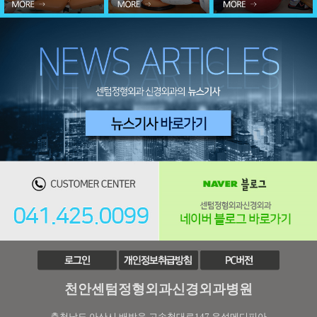
천안센텀정형외과신경외과병원
충청남도 아산시 배방읍 고속철대로147 우성메디피아