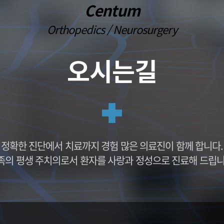
 이식
프롤로주사
Centum
손목건초염
발뒤꿈치 통
대파열
통증유발점 주사치료(TPI)
외상괴염
중족통증
Orthopedics / Neurosurgery
대파열
PRP주사
팔꿈치 관절염
내향성 발톱
염
팔꿈치 강직
단족지증
부분치환술
팔꿈치 관절 불안정증
편평족(평발)
오시는길
 전치환술
발 또는 다리 저
센텀방송
감동치료후기
방송출연
자필후기
의학 언론보도
칭찬후기
뉴스기사
정확한 진단에서 치료까지 경험 많은 의료진이 함께 합니다.
족의 평생 주치의로서 환자를 사랑과 정성으로 진료해 드립니