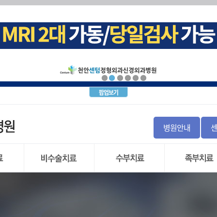
십견)
크(목 디스크)탈출증
내시경
증후군
염좌
돌 증후군 및 비구순 파열
군
경근차단술
골 파열
지
 불안정증
괴사증
파열
(요추 추간판 탈출증)
월상 연골
증
염
간판탈출증
골 이식
사
염
통증
팝업보기
염
신경차단술
 인대파열
주사치료(TPI)
탈구
경
 인대파열
절염
톱
병원안내
와순 파열
내시경수술
염
직
 관절 부분치환술
)
 관절 전치환술
리 저림증
시경
도수치료
손목터널 증후군
발목관절 염
 파열
물리치료
방아쇠 수지
만성 발목 불안
 연골
운동치료
결절종
무지외반증