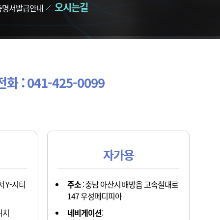
오시는길
증명서발급안내
: 041-425-0099
자가용
서 Y-시티
주소
: 충남 아산시 배방읍 고속철대로
147 우성메디피아
위치
네비게이션
: