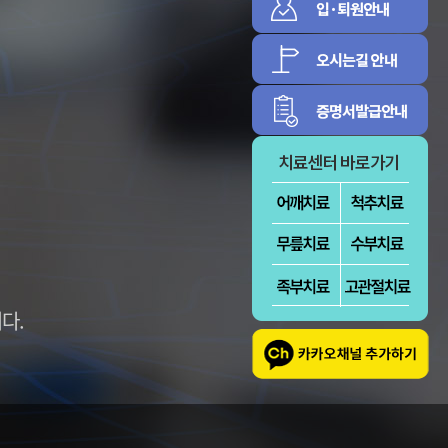
증
신경근육
림증
정보마당
환자의 권리와 의
병원소식
무
센텀의 식단표
대외협력활동
방문선수들
다.