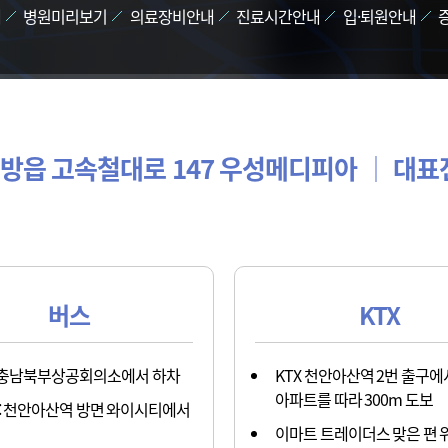
개
병원미리보기
의료장비안내
진료시간안내
입·퇴원안내
방읍 고속철대로 147 우성메디피아 │ 대표전화 
버스
KTX
 충남북부상공회의소에서 하차
KTX 천안아산역 2번 출구에
아파트를 따라 300m 도보
: 천안아산역 방면 와이시티에서
이마트 트레이더스 맞은 편 