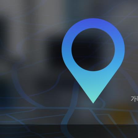
석회화 건염
반월상 연골
어깨 관절염
전방 십자 인
어깨 관절 탈구
후방 십자 인
상방 관절와순 파열
무릎 관절
무릎 인공 관절 
무릎 인공 관절
병원안내
병원미리보기
입·퇴원안내
병원장인사말
의료장비안내
증명서발급안내
의료진소개
진료시간안내
오시는길
가