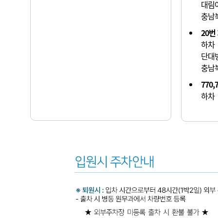
대림
충남
20번
하차
단대
충남
770,
하차