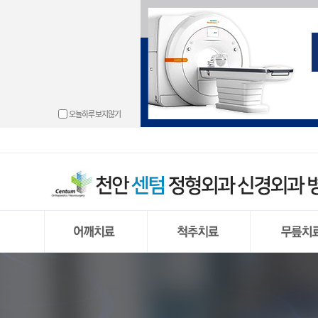
└ 동결견(오
└ 경추 디스
└ 무릎관절 
└ 도수치료
└ 손목터널 
└ 발목관절 
└ 고관절 충
└ 골절
└ 충돌증후
└ 경추신
└ 반월상 연
└ 물리치료
└ 방아쇠 수
└ 만성 발목
└ 고관절 골
└ 하지부동
오늘하루 보지않기
└ 회전근개 
└ 허리 디스크
└ 원판형 반
└ 운동치료
└ 결절종
└ 무지외반
└ 척추
└ 석회화 건
└ 거대추
└ 반월상 연
└ 프롤로주
└ 손목건초
└ 발뒤꿈치 
└ 신경근육
└ 어깨 관절
└ 요추부
└ 전방 십자
└ 통증유발점 
└ 외상과염
└ 중족통증
└ 어깨 관절 
└ 척추내시
└ 후방 십자
└ PRP주사
└ 팔꿈치 관
└ 내향성 발
└ 상방 관절
└ 양방향
└ 무릎 관절
└ 팔꿈치 강
└ 단족지증
└ 무릎 인공
└ 편평족(평발
└ 무릎 인공
└ 발 또는 다
동결견(오십견)
경추 디스크 탈출증
무릎관절 내
충돌증후군
허리 디스크
반월상 연골
회전근개 파열
척추 내시경
원판형 반월상