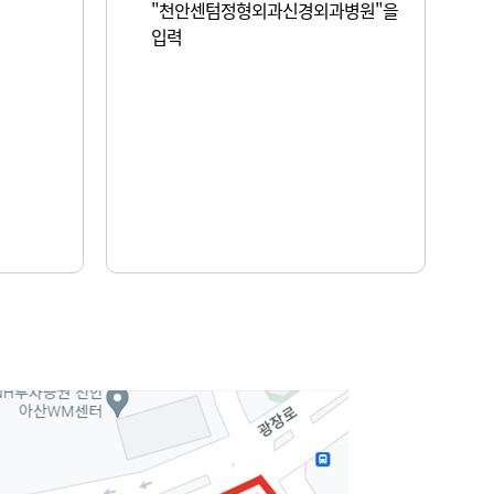
"천안센텀정형외과신경외과병원"을
입력