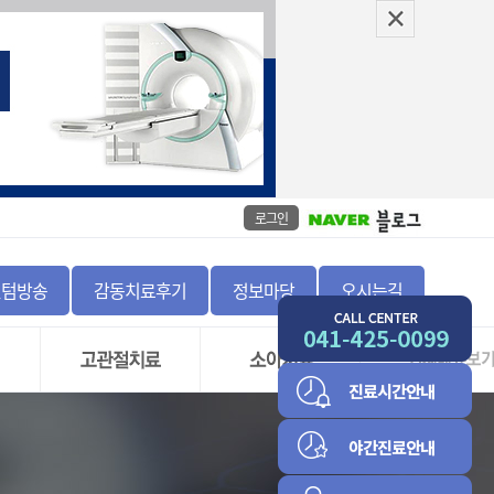
로그인
센텀방송
감동치료후기
정보마당
오시는길
좌
고관절 충돌 증후군 및
골절
비구순 파열
정증
하지부동
고관절 골괴사증
척추