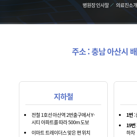
병원장 인사말
의료진소
주소 : 충남 아산시 배
지하철
전철 1호선 아산역 2번출구에서 Y-
1번
:
시티 아파트를 따라 500m 도보
19번
이마트 트레이더스 맞은 편 위치
하차