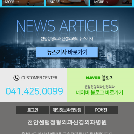
천안센텀정형외과신경외과병원
충청남도 아산시 배방읍 고속철대로147 우성메디피아