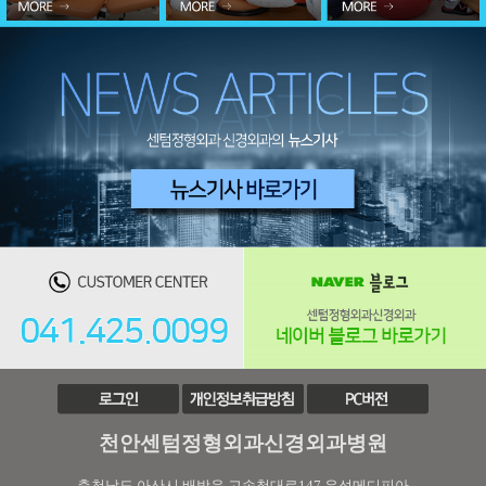
천안센텀정형외과신경외과병원
충청남도 아산시 배방읍 고속철대로147 우성메디피아