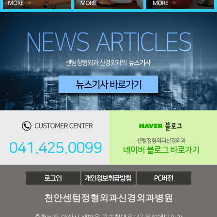
천안센텀정형외과신경외과병원
충청남도 아산시 배방읍 고속철대로147 우성메디피아