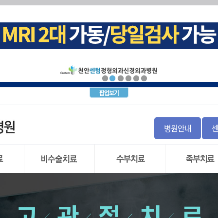
십견)
크(목 디스크)탈출증
내시경
증후군
염좌
돌 증후군 및 비구순 파열
군
경근차단술
골 파열
지
 불안정증
괴사증
파열
(요추 추간판 탈출증)
월상 연골
증
염
간판탈출증
골 이식
사
염
통증
팝업보기
염
신경차단술
 인대파열
주사치료(TPI)
탈구
경
 인대파열
절염
톱
병원안내
와순 파열
내시경수술
염
직
 관절 부분치환술
)
 관절 전치환술
리 저림증
시경
도수치료
손목터널 증후군
발목관절 염
 파열
물리치료
방아쇠 수지
만성 발목 불안
고
관
절
치
료
 연골
운동치료
결절종
무지외반증