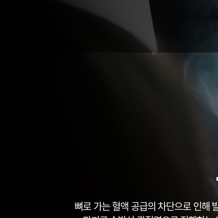
석회화 건염
반월상 연골
어깨 관절염
전방 십자 인
어깨 관절 탈구
후방 십자 인
상방 관절와순 파열
무릎 관절
무릎 인공 관절 
무릎 인공 관절
병원안내
병원미리보기
입·퇴원안내
병원장인사말
의료장비안내
증명서발급안내
의료진소개
진료시간안내
오시는길
뼈로 가는 혈액 공급의 차단으로 인해 