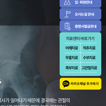
증
신경근육
림증
정보마당
환자의 권리와 의
병원소식
무
센텀의 식단표
대외협력활동
방문선수들
증
 괴사가 일어나기 때문에 결국에는 관절의