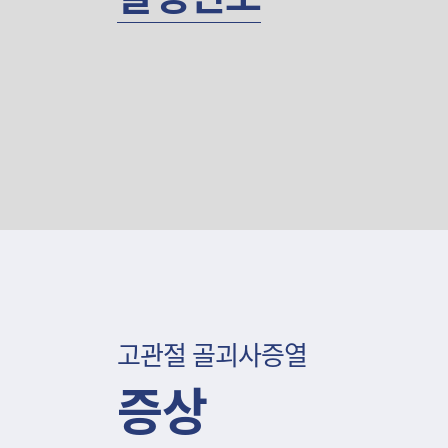
고관절 골괴사증열
증상