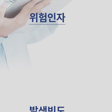
위험인자
발생빈도