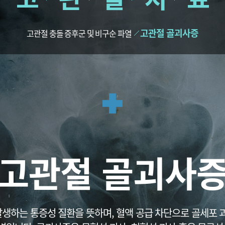
 이식
프롤로주사
손목건초염
발뒤꿈치 통
대파열
통증유발점 주사치료(TPI)
외상괴염
중족통증
대파열
PRP주사
팔꿈치 관절염
내향성 발톱
고관절 골괴사증
고관절 충돌 증후군 및 비구순 파열
염
팔꿈치 강직
단족지증
부분치환술
팔꿈치 관절 불안정증
편평족(평발)
 전치환술
발 또는 다리 저
센텀방송
감동치료후기
방송출연
자필후기
의학 언론보도
칭찬후기
뉴스기사
고관절 골괴사
발생하는 통증성 질환을 뜻하며, 혈액 공급 차단으로 골세포