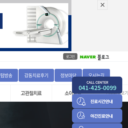
로그인
센텀방송
감동치료후기
정보마당
오시는길
좌
고관절 충돌 증후군 및
골절
비구순 파열
정증
하지부동
고관절 골괴사증
척추