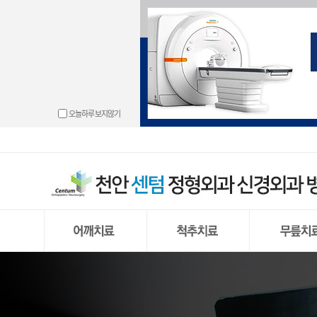
└ 동결견(오
└ 경추 디스
└ 무릎관절 
└ 도수치료
└ 손목터널 
└ 발목관절 
└ 고관절 충
└ 골절
└ 충돌증후
└ 경추신
└ 반월상 연
└ 물리치료
└ 방아쇠 수
└ 만성 발목
└ 고관절 골
└ 하지부동
오늘하루 보지않기
└ 회전근개 
└ 허리 디스크
└ 원판형 반
└ 운동치료
└ 결절종
└ 무지외반
└ 척추
└ 석회화 건
└ 거대추
└ 반월상 연
└ 프롤로주
└ 손목건초
└ 발뒤꿈치 
└ 신경근육
└ 어깨 관절
└ 요추부
└ 전방 십자
└ 통증유발점 
└ 외상과염
└ 중족통증
└ 어깨 관절 
└ 척추내시
└ 후방 십자
└ PRP주사
└ 팔꿈치 관
└ 내향성 발
└ 상방 관절
└ 양방향
└ 무릎 관절
└ 팔꿈치 강
└ 단족지증
└ 무릎 인공
└ 편평족(평발
└ 무릎 인공
└ 발 또는 다
동결견(오십견)
경추 디스크 탈출증
무릎관절 내
충돌증후군
허리 디스크
반월상 연골
회전근개 파열
척추 내시경
원판형 반월상