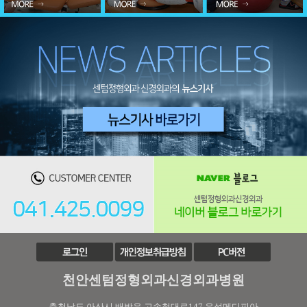
천안센텀정형외과신경외과병원
충청남도 아산시 배방읍 고속철대로147 우성메디피아