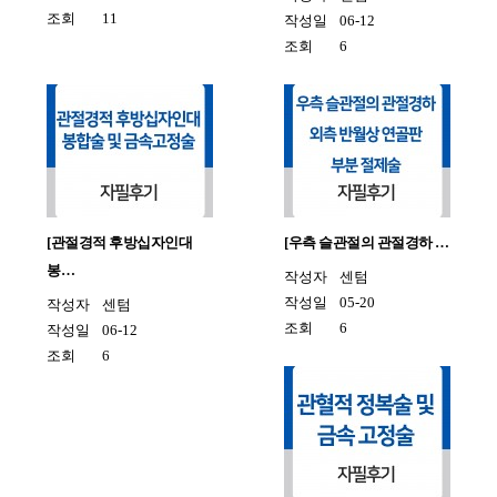
조회
11
작성일
06-12
조회
6
[관절경적 후방십자인대
[우측 슬관절의 관절경하 …
봉…
작성자
센텀
작성일
05-20
작성자
센텀
조회
6
작성일
06-12
조회
6