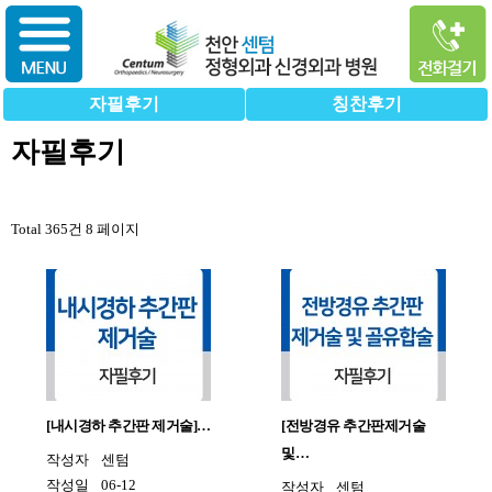
자필후기
칭찬후기
자필후기
Total 365건
8 페이지
[내시경하 추간판 제거술]…
[전방경유 추간판제거술
및…
작성자
센텀
작성일
06-12
작성자
센텀