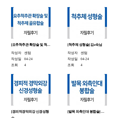
[요추척추관 확장술 및 척…
[척추체 성형술] 김o숙님
작성자
센텀
작성자
센텀
작성일
04-24
작성일
04-24
조회
4
조회
4
[경피적경막외강 신경성형
[발목 외측인대 봉합술] …