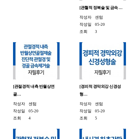
[관혈적 정복술 및 금속 …
작성자
센텀
작성일
05-20
조회
3
[관절경적 내측 반월상연
[경피적 경막외강 신경성
골…
형…
작성자
센텀
작성자
센텀
작성일
05-20
작성일
05-20
조회
4
조회
5