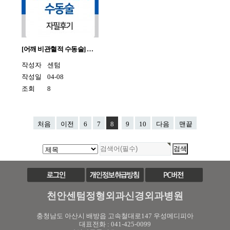
[어깨 비관혈적 수동술] …
작성자
센텀
작성일
04-08
조회
8
처음
이전
6
7
8
9
10
다음
맨끝
천안센텀정형외과신경외과병원
충청남도 아산시 배방읍 고속철대로147 우성메디피아
대표전화 : 041-425-0099