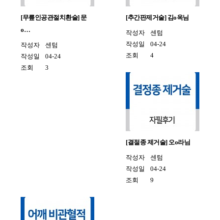
[무릎인공관절치환술] 문
[추간판제거술] 김o옥님
o…
작성자
센텀
작성일
04-24
작성자
센텀
조회
4
작성일
04-24
조회
3
[결절종 제거술] 오o라님
작성자
센텀
작성일
04-24
조회
9