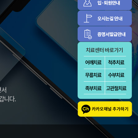
증
신경근육
림증
정보마당
환자의 권리와 의
병원소식
무
센텀의 식단표
대외협력활동
방문선수들
면서
갑니다.