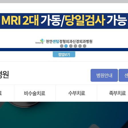
십견)
크(목 디스크)탈출증
내시경
증후군
염좌
돌 증후군 및 비구순 파열
군
경근차단술
골 파열
지
 불안정증
괴사증
파열
(요추 추간판 탈출증)
월상 연골
증
염
간판탈출증
골 이식
사
염
통증
팝업보기
염
신경차단술
 인대파열
주사치료(TPI)
탈구
경
 인대파열
절염
톱
병원안내
와순 파열
내시경수술
염
직
 관절 부분치환술
)
 관절 전치환술
리 저림증
시경
도수치료
손목터널 증후군
발목관절 염
 파열
물리치료
방아쇠 수지
만성 발목 불안
 연골
운동치료
결절종
무지외반증