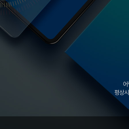
석회화 건염
반월상 연골
어깨 관절염
전방 십자 인
어깨 관절 탈구
후방 십자 인
상방 관절와순 파열
무릎 관절
무릎 인공 관절 
무릎 인공 관절
병원안내
병원미리보기
입·퇴원안내
병원장인사말
의료장비안내
증명서발급안내
의료진소개
진료시간안내
오시는길
어
평상시