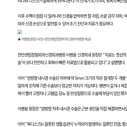
려나와 디스크가 불룩하게 튀어나온다. 이 단계가 초기이며, 뒷목의 뻐근함
이후 수핵이 점점 더 밀려나와 신경을 압박하면 팔 저림, 손끝 감각 저하,
따라 신경 손상으로 발전할 수 있어 조기 진단과 치료가 중요하다.
▲ 이병용 원장 (사진=천안센텀정형외과신경외과병원 제공)
천안센텀정형외과신경외과병원 이병용 신경외과 원장은 “치료는 증상의 정도
술’이 보다 안전하고 회복이 빠른 치료법으로 활용되고 있다”고 설명했다.
이어 “양방향 내시경 수술은 피부에 약 5mm 크기의 작은 절개창 두 개를
밀하게 조작해 기존 수술보다 정교한 처치가 가능하다. 병변이 깊거나 복잡한
복이 빨라 고령자나 고혈압, 당뇨 등 만성질환으로 수술에 부담이 있던 환
이병용 원장은 “양방향 척추 내시경 수술은 근본 원인을 직접 해결하면서도 
이어 “목디스크는 잘못된 생활 습관이 누적되어 발생하는 질환인 만큼, 평