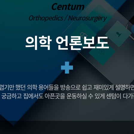
 이식
프롤로주사
Centum
손목건초염
발뒤꿈치 통
대파열
통증유발점 주사치료(TPI)
외상괴염
중족통증
Orthopedics / Neurosurgery
대파열
PRP주사
팔꿈치 관절염
내향성 발톱
염
팔꿈치 강직
단족지증
부분치환술
팔꿈치 관절 불안정증
편평족(평발)
의학 언론보도
 전치환술
발 또는 다리 저
센텀방송
감동치료후기
방송출연
자필후기
의학 언론보도
칭찬후기
뉴스기사
렵기만 했던 의학 용어들을 방송으로 쉽고 재미있게 설명하
 궁금하고 집에서도 아픈곳을 운동하실 수 있게 센텀이 다가