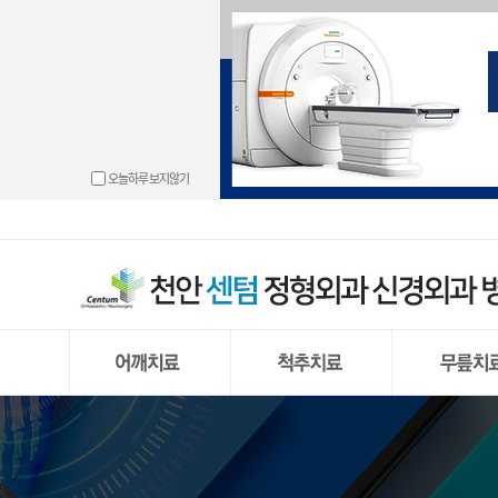
└ 동결견(오
└ 경추 디스
└ 무릎관절 
└ 도수치료
└ 손목터널 
└ 발목관절 
└ 고관절 충
└ 골절
└ 충돌증후
└ 경추신
└ 반월상 연
└ 물리치료
└ 방아쇠 수
└ 만성 발목
└ 고관절 골
└ 하지부동
오늘하루 보지않기
└ 회전근개 
└ 허리 디스크
└ 원판형 반
└ 운동치료
└ 결절종
└ 무지외반
└ 척추
└ 석회화 건
└ 거대추
└ 반월상 연
└ 프롤로주
└ 손목건초
└ 발뒤꿈치 
└ 신경근육
└ 어깨 관절
└ 요추부
└ 전방 십자
└ 통증유발점 
└ 외상과염
└ 중족통증
└ 어깨 관절 
└ 척추내시
└ 후방 십자
└ PRP주사
└ 팔꿈치 관
└ 내향성 발
└ 상방 관절
└ 양방향
└ 무릎 관절
└ 팔꿈치 강
└ 단족지증
└ 무릎 인공
└ 편평족(평발
└ 무릎 인공
└ 발 또는 다
동결견(오십견)
경추 디스크 탈출증
무릎관절 내
충돌증후군
허리 디스크
반월상 연골
회전근개 파열
척추 내시경
원판형 반월상