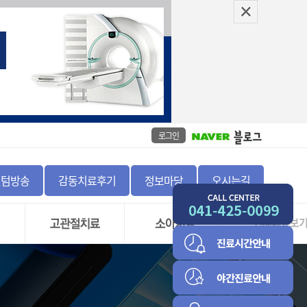
로그인
센텀방송
감동치료후기
정보마당
오시는길
좌
고관절 충돌 증후군 및
골절
비구순 파열
정증
하지부동
고관절 골괴사증
척추