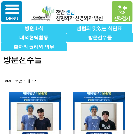
병원소식
센텀의 맛있는 식단표
대외협력활동
방문선수들
환자의 권리와 의무
방문선수들
Total 136건
3 페이지