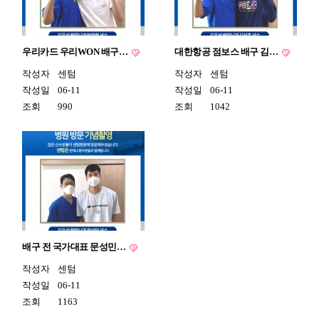
우리카드 우리WON 배구…
대한항공 점보스 배구 김…
작성자
센텀
작성자
센텀
작성일
06-11
작성일
06-11
조회
990
조회
1042
배구 전 국가대표 문성민…
작성자
센텀
작성일
06-11
조회
1163