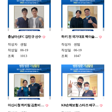
충남아산FC 강민규 선수
하키 전 국가대표 백이슬…
작성자
센텀
작성자
센텀
작성일
06-19
작성일
06-19
조회
1013
조회
1047
아산시청 하키팀 김효비 …
KB손해보험 스타즈 배구…