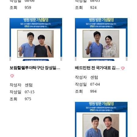
작성일
08-06
작성일
08-05
조회
959
조회
924
보람할렐루야탁구단 장성일…
배드민턴 전 국가대표 김…
작성자
센텀
작성일
07-04
작성자
센텀
조회
994
작성일
07-15
조회
975