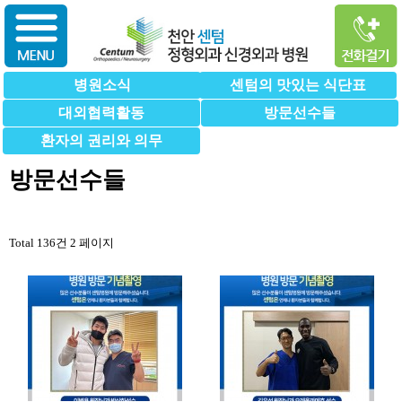
병원소식
센텀의 맛있는 식단표
대외협력활동
방문선수들
환자의 권리와 의무
방문선수들
Total 136건
2 페이지