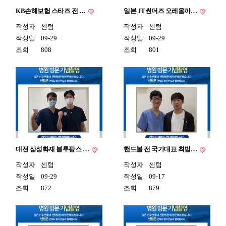
KB손해보험 스타즈 전 …
일본 JT썬더즈 오레올까…
작성자
센텀
작성자
센텀
작성일
09-29
작성일
09-29
조회
808
조회
801
대전 삼성화재 블루팡스 …
핸드볼 전 국가대표 최범…
작성자
센텀
작성자
센텀
작성일
09-29
작성일
09-17
조회
872
조회
879