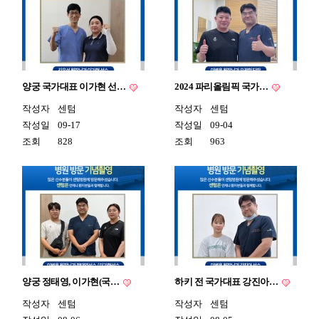
양궁 국가대표 이가현 선…
2024 파리올림픽 국가…
작성자
센텀
작성자
센텀
작성일
09-17
작성일
09-04
조회
828
조회
963
양궁 정태영, 이가현(국…
하키 전 국가대표 강진아…
작성자
센텀
작성자
센텀