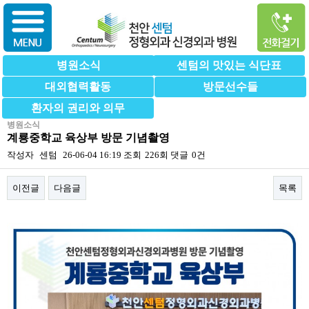
병원소식
센텀의 맛있는 식단표
대외협력활동
방문선수들
환자의 권리와 의무
병원소식
계룡중학교 육상부 방문 기념촬영
작성자
센텀
26-06-04 16:19
조회
226회
댓글
0건
이전글
다음글
목록
본문