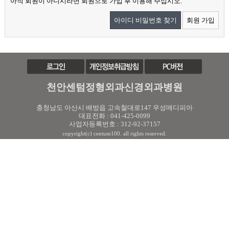
아직 회원이 아니시라면 회원으로 가입 후 이용해 주십시오.
아이디 비밀번호 찾기
회원 가입
천안센텀정형외과신경외과병원
충청남도 아산시 배방읍 고속철대로147 우성메디피아
대표전화 : 041-425-0099
사업자등록번호 : 312-92-37157
copyright(c) centum100. all rights reserved.