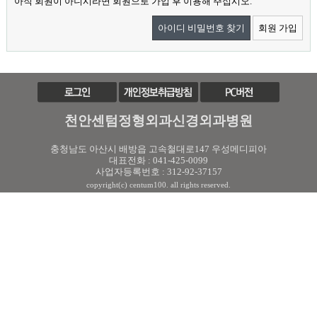
아직 회원이 아니시라면 회원으로 가입 후 이용해 주십시오.
아이디 비밀번호 찾기
회원 가입
천안센텀정형외과신경외과병원
충청남도 아산시 배방읍 고속철대로147 우성메디피아
대표전화 : 041-425-0099
사업자등록번호 : 312-92-37157
copyright(c) centum100. all rights reserved.