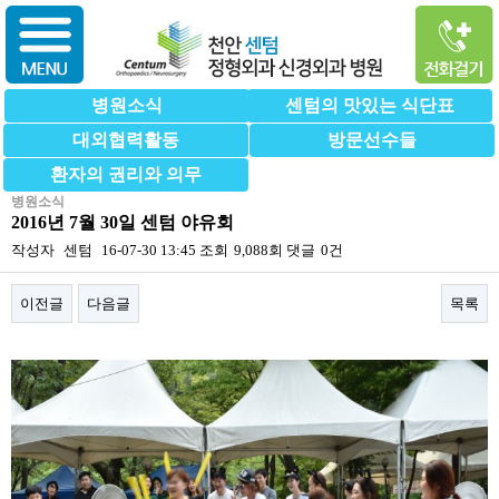
병원소식
센텀의 맛있는 식단표
대외협력활동
방문선수들
환자의 권리와 의무
병원소식
2016년 7월 30일 센텀 야유회
작성자
센텀
16-07-30 13:45
조회
9,088회
댓글
0건
이전글
다음글
목록
본문