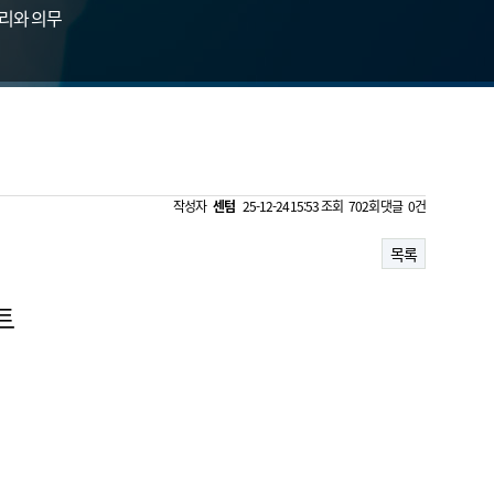
리와 의무
작성자
센텀
25-12-24 15:53
조회
702회
댓글
0건
목록
트