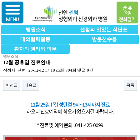
병원소식
센텀의 맛있는 식단표
대외협력활동
방문선수들
환자의 권리와 의무
병원소식
12월 공휴일 진료안내
작성자
센텀
25-12-12 17:18
조회
704회
댓글
0건
이전글
다음글
목록
본문
12월 25일 (목) 성탄절
9시~13시까지 진료
하오니 진료예약에 착오가 없으시길 바랍니다.
* 진료 및 예약 문의 : 041-425-0099