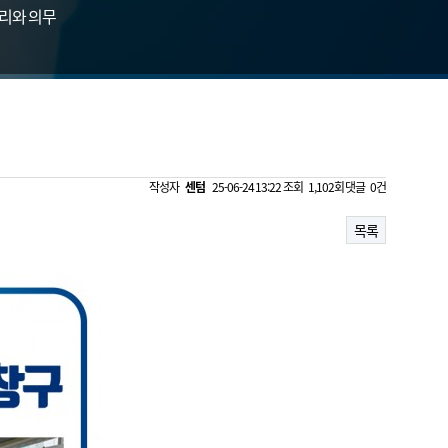
리와 의무
작성자
센텀
25-06-24 13:22
조회
1,102회
댓글
0건
목록