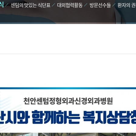
식
센텀의 맛있는 식단표
대외협력활동
방문선수들
환자의 권