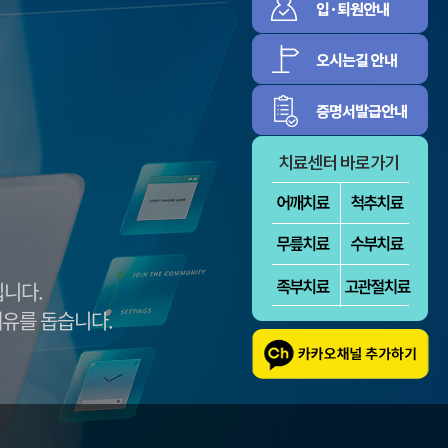
증
신경근육
림증
정보마당
환자의 권리와 의
병원소식
무
센텀의 식단표
대외협력활동
방문선수들
립니다.
유를 돕습니다.