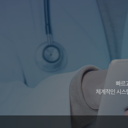
석회화 건염
반월상 연골
어깨 관절염
전방 십자 인
어깨 관절 탈구
후방 십자 인
상방 관절와순 파열
무릎 관절
무릎 인공 관절 
무릎 인공 관절
병원안내
병원미리보기
입·퇴원안내
병원장인사말
의료장비안내
증명서발급안내
의료진소개
진료시간안내
오시는길
빠르고
체계적인 시스