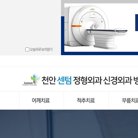
└ 동결견(오
└ 경추 디스
└ 무릎관절 
└ 도수치료
└ 손목터널 
└ 발목관절 
└ 고관절 충
└ 골절
└ 충돌증후
└ 경추신
└ 반월상 연
└ 물리치료
└ 방아쇠 수
└ 만성 발목
└ 고관절 골
└ 하지부동
오늘하루 보지않기
└ 회전근개 
└ 허리 디스크
└ 원판형 반
└ 운동치료
└ 결절종
└ 무지외반
└ 척추
└ 석회화 건
└ 거대추
└ 반월상 연
└ 프롤로주
└ 손목건초
└ 발뒤꿈치 
└ 신경근육
└ 어깨 관절
└ 요추부
└ 전방 십자
└ 통증유발점 
└ 외상과염
└ 중족통증
└ 어깨 관절 
└ 척추내시
└ 후방 십자
└ PRP주사
└ 팔꿈치 관
└ 내향성 발
└ 상방 관절
└ 양방향
└ 무릎 관절
└ 팔꿈치 강
└ 단족지증
└ 무릎 인공
└ 편평족(평발
└ 무릎 인공
└ 발 또는 다
동결견(오십견)
경추 디스크 탈출증
무릎관절 내
충돌증후군
허리 디스크
반월상 연골
회전근개 파열
척추 내시경
원판형 반월상