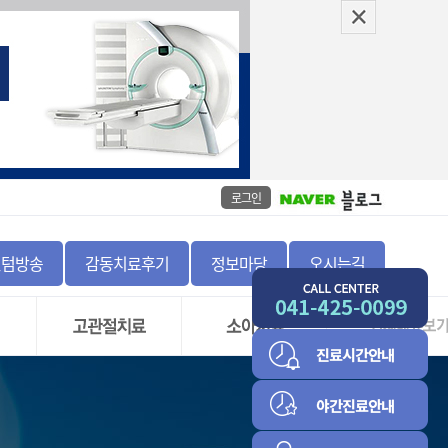
로그인
센텀방송
감동치료후기
정보마당
오시는길
좌
고관절 충돌 증후군 및
골절
비구순 파열
정증
하지부동
고관절 골괴사증
척추