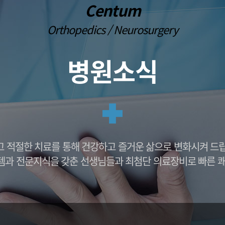
 이식
프롤로주사
Centum
손목건초염
발뒤꿈치 통
대파열
통증유발점 주사치료(TPI)
외상괴염
중족통증
Orthopedics / Neurosurgery
대파열
PRP주사
팔꿈치 관절염
내향성 발톱
염
팔꿈치 강직
단족지증
부분치환술
팔꿈치 관절 불안정증
편평족(평발)
병원소식
 전치환술
발 또는 다리 저
센텀방송
감동치료후기
방송출연
자필후기
의학 언론보도
칭찬후기
뉴스기사
 적절한 치료를 통해 건강하고 즐거운 삶으로 변화시켜 드
템과 전문지식을 갖춘 선생님들과 최첨단 의료장비로 빠른 쾌