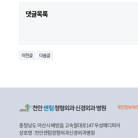
댓글목록
이전글
다음글
개인정보처
충청남도 아산시 배방읍 고속철대로147 우성메디피아
상호명 : 천안센텀정형외과신경외과병원