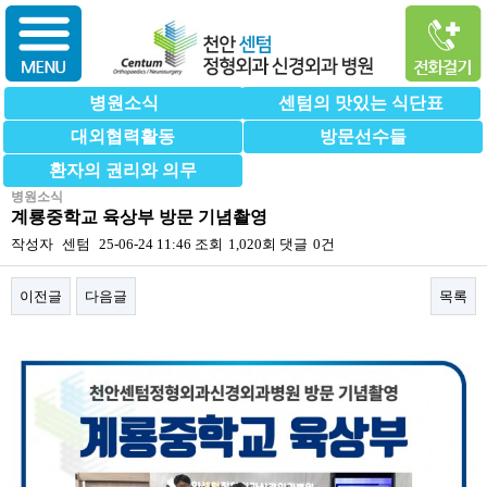
병원소식
센텀의 맛있는 식단표
대외협력활동
방문선수들
환자의 권리와 의무
병원소식
계룡중학교 육상부 방문 기념촬영
작성자
센텀
25-06-24 11:46
조회
1,020회
댓글
0건
이전글
다음글
목록
본문