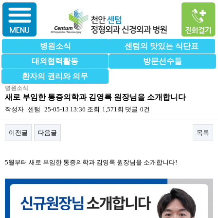
병원소식
센텀의 맛있는 식단표
대외협력활동
방문선수들
환자의 권리와 의무
병원소식
새로 부임한 통증의학과 김영록 원장님을 소개합니다
작성자
센텀
25-05-13 13:36
조회
1,571회
댓글
0건
이전글
다음글
목록
본문
5월부터 새로 부임한 통증의학과 김영록 원장님을 소개합니다!