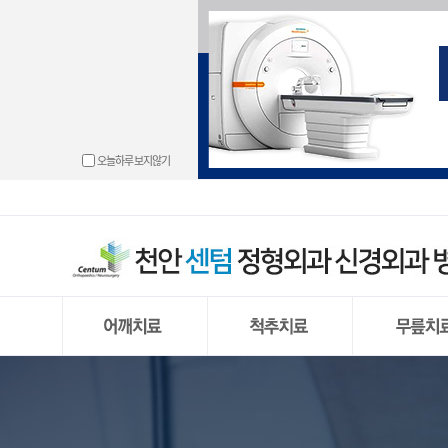
└ 동결견(오
└ 경추 디스
└ 무릎관절 
└ 도수치료
└ 손목터널 
└ 발목관절 
└ 고관절 충
└ 골절
└ 충돌증후
└ 경추신
└ 반월상 연
└ 물리치료
└ 방아쇠 수
└ 만성 발목
└ 고관절 골
└ 하지부동
오늘하루 보지않기
└ 회전근개 
└ 허리 디스크
└ 원판형 반
└ 운동치료
└ 결절종
└ 무지외반
└ 척추
└ 석회화 건
└ 거대추
└ 반월상 연
└ 프롤로주
└ 손목건초
└ 발뒤꿈치 
└ 신경근육
└ 어깨 관절
└ 요추부
└ 전방 십자
└ 통증유발점 
└ 외상과염
└ 중족통증
└ 어깨 관절 
└ 척추내시
└ 후방 십자
└ PRP주사
└ 팔꿈치 관
└ 내향성 발
└ 상방 관절
└ 양방향
└ 무릎 관절
└ 팔꿈치 강
└ 단족지증
└ 무릎 인공
└ 편평족(평발
└ 무릎 인공
└ 발 또는 다
동결견(오십견)
경추 디스크 탈출증
무릎관절 내
충돌증후군
허리 디스크
반월상 연골
회전근개 파열
척추 내시경
원판형 반월상