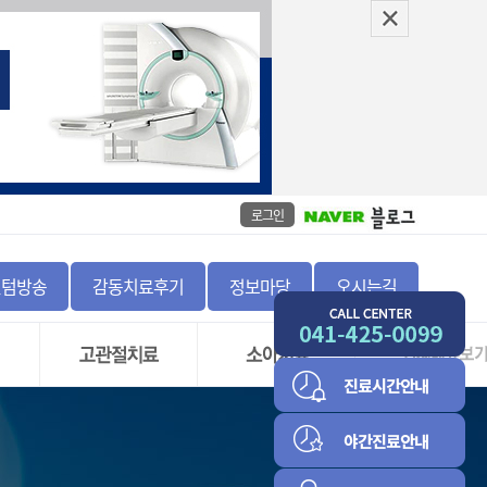
로그인
센텀방송
감동치료후기
정보마당
오시는길
좌
고관절 충돌 증후군 및
골절
비구순 파열
정증
하지부동
고관절 골괴사증
척추