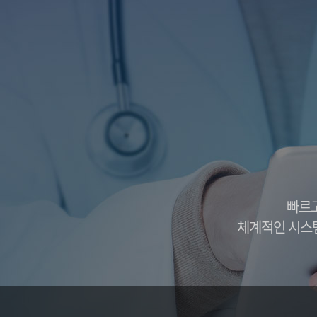
석회화 건염
반월상 연골
어깨 관절염
전방 십자 인
어깨 관절 탈구
후방 십자 인
상방 관절와순 파열
무릎 관절
무릎 인공 관절 
무릎 인공 관절
병원안내
병원미리보기
입·퇴원안내
병원장인사말
의료장비안내
증명서발급안내
의료진소개
진료시간안내
오시는길
빠르고
체계적인 시스