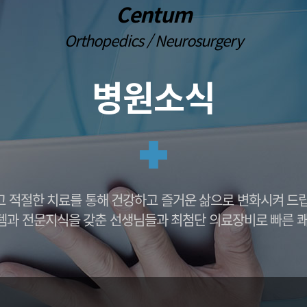
 이식
프롤로주사
Centum
손목건초염
발뒤꿈치 통
대파열
통증유발점 주사치료(TPI)
외상괴염
중족통증
Orthopedics / Neurosurgery
대파열
PRP주사
팔꿈치 관절염
내향성 발톱
염
팔꿈치 강직
단족지증
부분치환술
팔꿈치 관절 불안정증
편평족(평발)
병원소식
 전치환술
발 또는 다리 저
센텀방송
감동치료후기
방송출연
자필후기
의학 언론보도
칭찬후기
뉴스기사
 적절한 치료를 통해 건강하고 즐거운 삶으로 변화시켜 드
템과 전문지식을 갖춘 선생님들과 최첨단 의료장비로 빠른 쾌