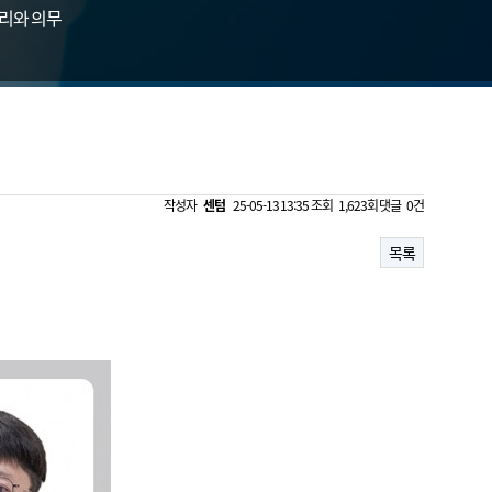
리와 의무
작성자
센텀
25-05-13 13:35
조회
1,623회
댓글
0건
목록