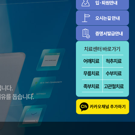
증
신경근육
림증
정보마당
환자의 권리와 의
병원소식
무
센텀의 식단표
대외협력활동
방문선수들
립니다.
유를 돕습니다.