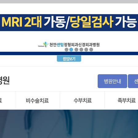
십견)
크(목 디스크)탈출증
내시경
증후군
염좌
돌 증후군 및 비구순 파열
군
경근차단술
골 파열
지
 불안정증
괴사증
파열
(요추 추간판 탈출증)
월상 연골
증
염
간판탈출증
골 이식
사
염
통증
팝업보기
염
신경차단술
 인대파열
주사치료(TPI)
탈구
경
 인대파열
절염
톱
병원안내
와순 파열
내시경수술
염
직
 관절 부분치환술
)
 관절 전치환술
리 저림증
시경
도수치료
손목터널 증후군
발목관절 염
 파열
물리치료
방아쇠 수지
만성 발목 불안
 연골
운동치료
결절종
무지외반증