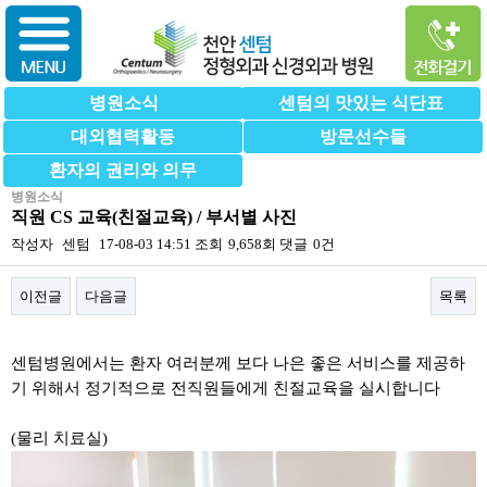
병원소식
센텀의 맛있는 식단표
대외협력활동
방문선수들
환자의 권리와 의무
병원소식
직원 CS 교육(친절교육) / 부서별 사진
작성자
센텀
17-08-03 14:51
조회
9,658회
댓글
0건
이전글
다음글
목록
본문
센텀병원에서는 환자 여러분께 보다 나은 좋은 서비스를 제공하
기 위해서 정기적으로 전직원들에게 친절교육을 실시합니다
(물리 치료실)​